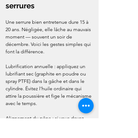
serrures
Une serrure bien entretenue dure 15 à 
20 ans. Négligée, elle lâche au mauvais 
moment — souvent un soir de 
décembre. Voici les gestes simples qui 
font la différence.

Lubrification annuelle : appliquez un 
lubrifiant sec (graphite en poudre ou 
spray PTFE) dans la gâche et dans le 
cylindre. Évitez l'huile ordinaire qui 
attire la poussière et fige le mécanisme 
avec le temps.

Alignement du pêne : si vous devez 
forcer pour tourner la clé, c'est souvent 
un problème d'alignement entre le 