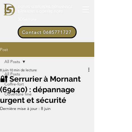
DUPUIS SERRURERIE DÉPANNAGE
BÂTIMENT & COFFRE-FORT
3DSerrure
Contact 0685771727
Post
All Posts
8 juin
10 min de lecture
All Posts
🔐 Serrurier à Mornant
Coffre-fort
(69440) : dépannage
Ouverture fine
urgent et sécurité
Dernière mise à jour :
8 juin